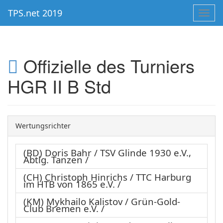
TPS.net 2019
Toggl
navig
Offizielle des Turniers
HGR II B Std
Wertungsrichter
(BD) Doris Bahr / TSV Glinde 1930 e.V.,
Abtlg. Tanzen /
(CH) Christoph Hinrichs / TTC Harburg
im HTB von 1865 e.V. /
(KM) Mykhailo Kalistov / Grün-Gold-
Club Bremen e.V. /