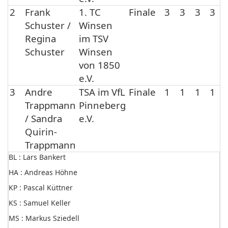
2
Frank
1. TC
Finale
3
3
3
3
Schuster /
Winsen
Regina
im TSV
Schuster
Winsen
von 1850
e.V.
3
Andre
TSA im VfL
Finale
1
1
1
1
Trappmann
Pinneberg
/ Sandra
e.V.
Quirin-
Trappmann
BL : Lars Bankert
HA : Andreas Höhne
KP : Pascal Küttner
KS : Samuel Keller
MS : Markus Sziedell