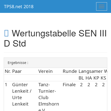
TPS8.net 2018
Toggl
navig
Wertungstabelle SEN III
D Std
Ergebnisse :
Nr.
Paar
Verein
Runde
Langsamer Wa
BL
HA
KP
KS
M
1
Günter
Tanz-
Finale
2
2
2
2
Lenkeit /
Turnier-
Urte
Club
Lenkeit
Elmshorn
e.V.